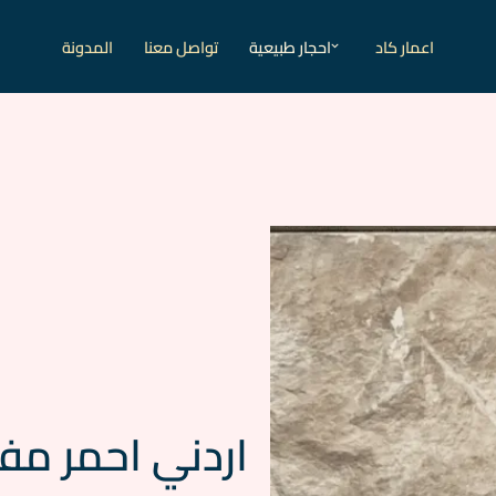
اعمار كاد
احجار طبيعية
تواصل معنا
المدونة
اردني احمر مف