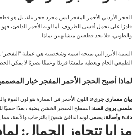
الحجر الأردني الأحمر المفجر ليس مجرد حجر بناء، بل هو قطعة ف
قادرًا على تحمل أقسى الظروف. أما لونه الأحمر الدافئ، فهو ن
والطوبي، فلا تجد قطعتين متشابهتين تمامًا.
السمة الأبرز التي تمنحه اسمه وشخصيته هي عملية "التفجير". 
الطبيعي الخام ويعطيه ملمسًا فريدًا وعمقًا بصريًا لا يمكن الحصو
لماذا أصبح الحجر الأحمر المفجر خيار المصم
بيان معماري جريء:
اللون الأحمر في العمارة هو لون القوة وال
ملمس يروي قصة:
السطح المفجر الخشن يضيف بعدًا حسيًا للت
دفء وأصالة:
يضفي لونه الدافئ شعورًا بالترحاب والألفة، مما ي
مزايا تتجاوز الجمال: لما